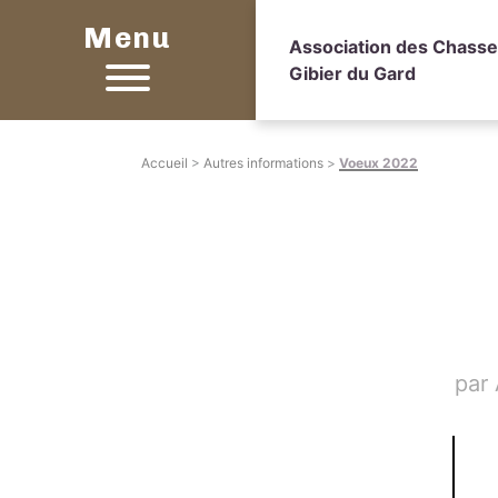
Menu
Association des Chasse
Gibier du Gard
Accueil
>
Autres informations
>
Voeux 2022
par
Sett
up
fake