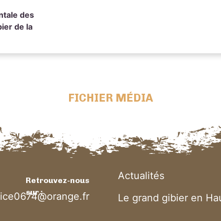
ntale des
ier de la
FICHIER MÉDIA
Actualités
Retrouvez-nous
sur :
rice0674@orange.fr
Le grand gibier en H