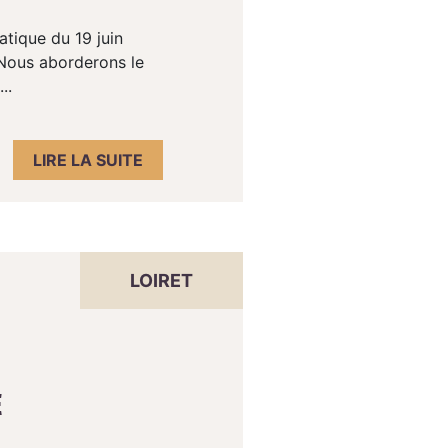
atique du 19 juin
 Nous aborderons le
..
LIRE LA SUITE
LOIRET
E