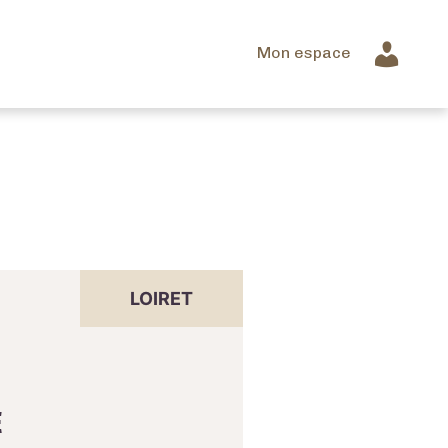
Mon espace
LOIRET
E