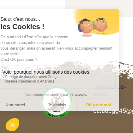
Contactez-
nous
ca.adcgg45@