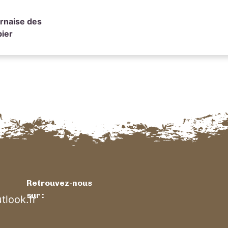
arnaise des
ier
Retrouvez-nous
sur :
look.fr