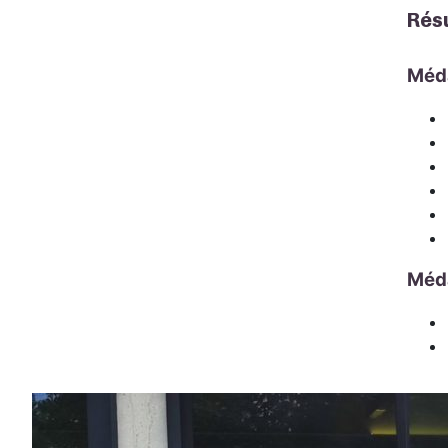
Résu
Méda
Méda