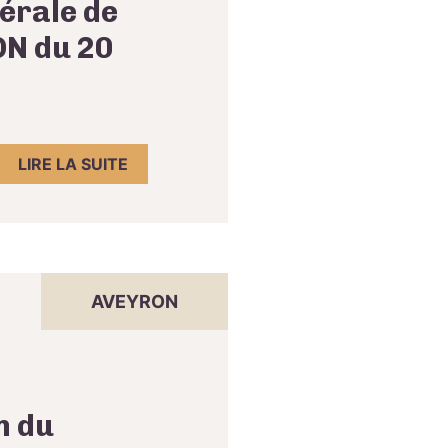
érale de
N du 20
LIRE LA SUITE
AVEYRON
n du