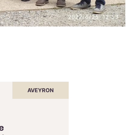
AVEYRON
e