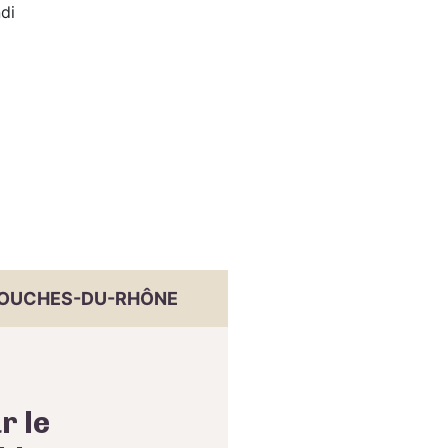
di
OUCHES-DU-RHÔNE
r le