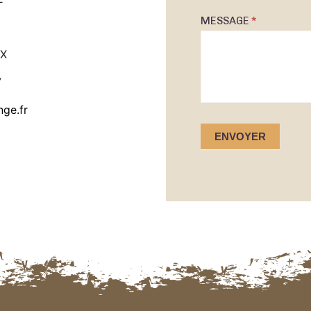
MESSAGE
*
UX
7
ge.fr
ENVOYER