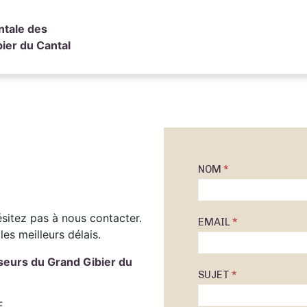
ntale des
ier du Cantal
NOM
*
Contact
sitez pas à nous contacter.
EMAIL
*
es meilleurs délais.
eurs du Grand Gibier du
SUJET
*
E