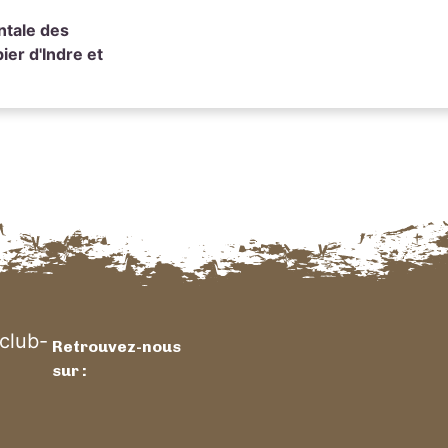
ntale des
er d'Indre et
club-
Retrouvez-nous
sur :