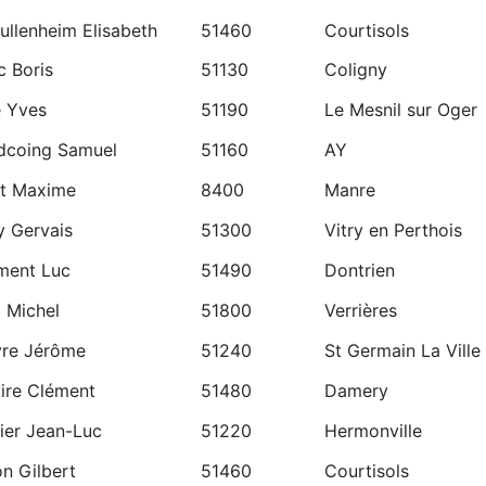
ullenheim Elisabeth
51460
Courtisols
c Boris
51130
Coligny
 Yves
51190
Le Mesnil sur Oger
dcoing Samuel
51160
AY
t Maxime
8400
Manre
y Gervais
51300
Vitry en Perthois
ement Luc
51490
Dontrien
 Michel
51800
Verrières
vre Jérôme
51240
St Germain La Ville
ire Clément
51480
Damery
cier Jean-Luc
51220
Hermonville
n Gilbert
51460
Courtisols