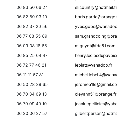
06 83 50 06 24
elicountry@hotmail.f
06 82 89 93 10
boris.garric@orange.
06 82 37 20 56
yves.gobe@wanadoo
06 77 08 55 89
sam.grandcoing@ora
06 09 08 18 65
m.guyot@fdc51.com
06 85 25 04 47
henry.leclosdupavoi
06 72 77 46 21
lebiat@wanadoo.fr
06 11 11 67 81
michel.lebel.4@wana
06 50 28 39 65
jerome51le@gmail.c
06 70 34 69 13
cleyann51@orange.fr
06 70 09 40 19
jeanlucpellicier@yaho
06 20 06 27 57
gilbertperson@hotmai