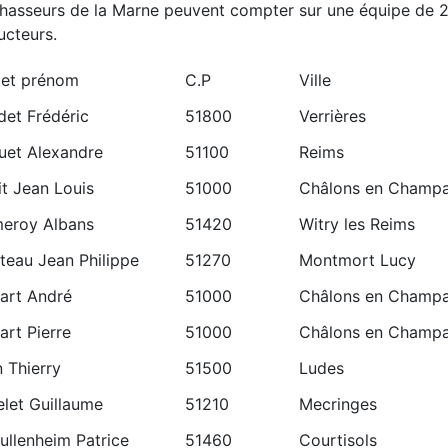
hasseurs de la Marne peuvent compter sur une équipe de 
cteurs.
et prénom
C.P
Ville
det Frédéric
51800
Verrières
uet Alexandre
51100
Reims
t Jean Louis
51000
Châlons en Champ
eroy Albans
51420
Witry les Reims
teau Jean Philippe
51270
Montmort Lucy
art André
51000
Châlons en Champ
rt Pierre
51000
Châlons en Champ
n Thierry
51500
Ludes
let Guillaume
51210
Mecringes
ullenheim Patrice
51460
Courtisols