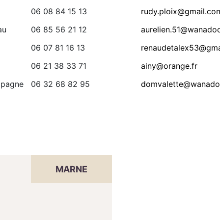
06 08 84 15 13
rudy.ploix@gmail.co
au
06 85 56 21 12
aurelien.51@wanadoo
06 07 81 16 13
renaudetalex53@gma
06 21 38 33 71
ainy@orange.fr
mpagne
06 32 68 82 95
domvalette@wanadoo
MARNE