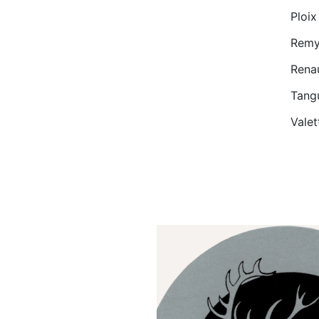
Ploix
Remy
Rena
Tang
Vale