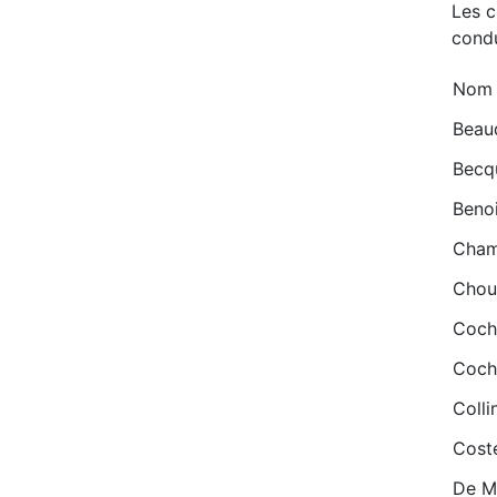
Les c
condu
Nom 
Beau
Becq
Benoi
Cham
Chou
Coch
Cocha
Colli
Coste
De M