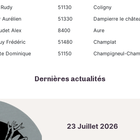
 Rudy
51130
Coligny
 Aurélien
51330
Dampierre le châte
udet Alex
8400
Aure
uy Frédéric
51480
Champlat
tte Dominique
51150
Champigneul-Cha
Dernières actualités
23 Juillet 2026