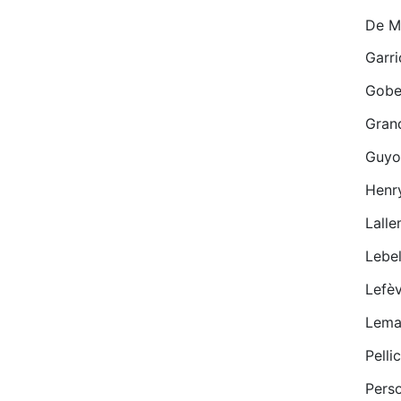
De M
Garri
Gobe
Gran
Guyo
Henr
Lall
Lebel
Lefè
Lema
Pelli
Perso