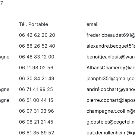
27
Tél. Portable
email
06 42 62 20 20
fredericbeaudet691
06 86 26 52 40
alexandre.becquet5
agne
06 48 83 12 00
benoitjeanlouis@wan
06 11 98 02 56
AlbansChameroy@ao
06 30 84 21 49
jeanphi351@gmail,c
agne
06 71 41 99 25
andré.cochart@yahoo
agne
06 51 00 44 15
pierre.cochart@lapos
06 07 31 03 96
champagne.t.collin@
06 08 21 21 45
g.costelet@cegetel.n
06 81 35 89 52
pat.demullenheim@g