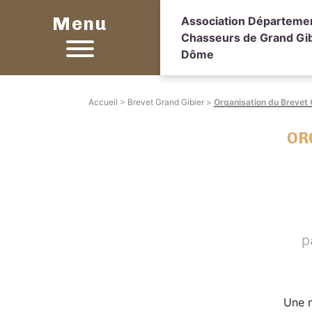
Menu
Association Départeme
Chasseurs de Grand Gib
Dôme
Accueil
>
Brevet Grand Gibier
>
Organisation du Brevet
OR
p
Une n