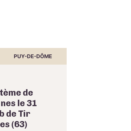
PUY-DE-DÔME
stème de
nes le 31
b de Tir
es (63)