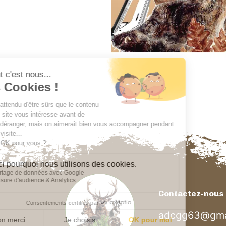
Contactez-nous
adcgg63@gma