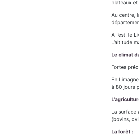
plateaux et
Au centre, 
département 
A l’est, le
L’altitude 
Le climat d
Fortes préci
En Limagne,
à 80 jours 
L’agricultur
La surface 
(bovins, ov
La forêt :