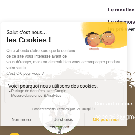
Le mouflon
Le chamois
les prélève
Contactez-nous
adcgg63@gma