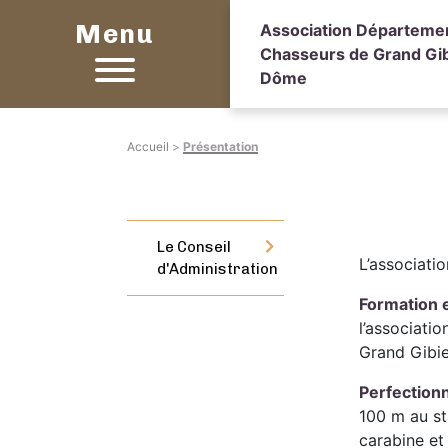
Menu
Association Départeme
Chasseurs de Grand Gib
Dôme
Accueil
>
Présentation
Le Conseil
L’associati
d'Administration
Formation e
l’associati
Grand Gibie
Perfectionn
100 m au st
carabine et 