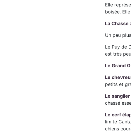
Elle représ
boisée. Elle
La Chasse 
Un peu plus
Le Puy de D
est très pe
Le Grand G
Le chevreui
petits et g
Le sanglier
chassé esse
Le cerf éla
limite Cant
chiens cour