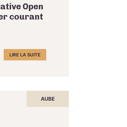
cative Open
ier courant
LIRE LA SUITE
AUBE