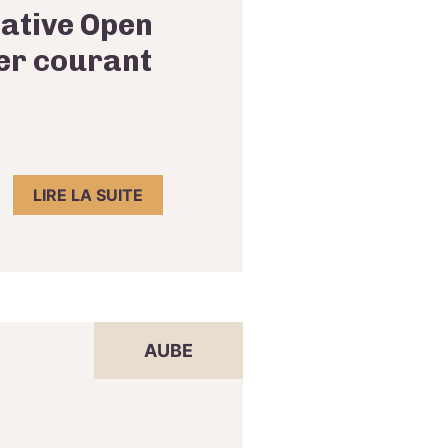
cative Open
ier courant
LIRE LA SUITE
AUBE