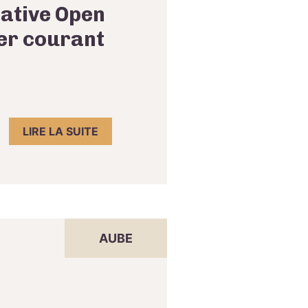
cative Open
ier courant
LIRE LA SUITE
AUBE