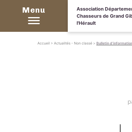
Menu
Association Départeme
Chasseurs de Grand Gib
l'Hérault
Accueil
>
Actualités - Non classé
>
Bulletin d’informatio
p
Sett