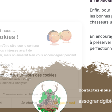
4.
Un devoi
Enfin, pour
les bonnes p
chasseurs u
En encourag
à préserver
perfectionn
Contactez-nous
assograndgib