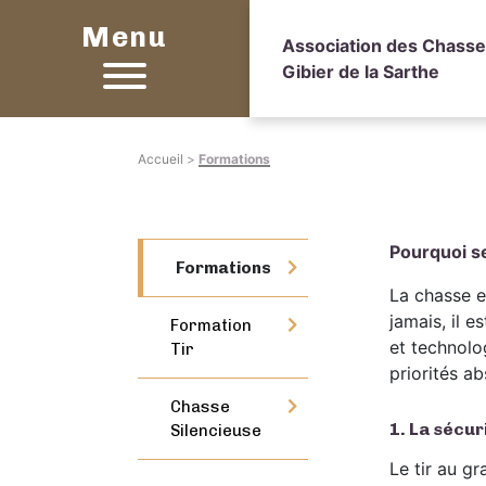
Menu
Association des Chasse
Gibier de la Sarthe
Accueil
>
Formations
Pourquoi se
Formations
La chasse es
jamais, il 
Formation
et technolog
Tir
priorités a
Chasse
1.
La sécur
Silencieuse
Le tir au g