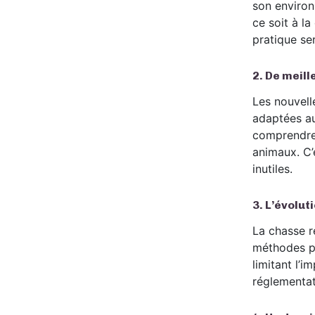
son environ
ce soit à l
pratique ser
2.
De meill
Les nouvell
adaptées au
comprendre l
animaux. C’e
inutiles.
3.
L’évolut
La chasse r
méthodes pe
limitant l’
réglementat