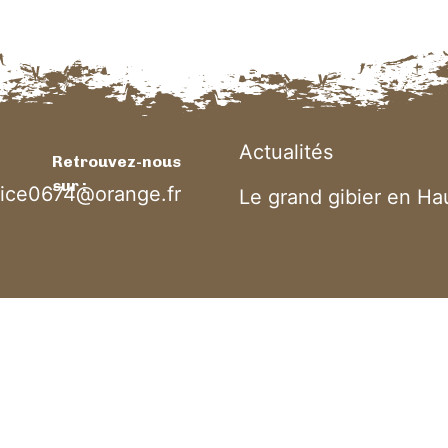
Actualités
Retrouvez-nous
sur :
rice0674@orange.fr
Le grand gibier en H