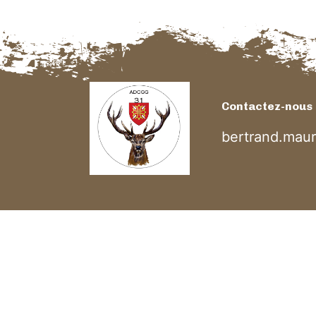
Contactez-nous
bertrand.mau