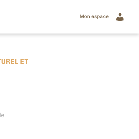
Mon espace
TUREL ET
de