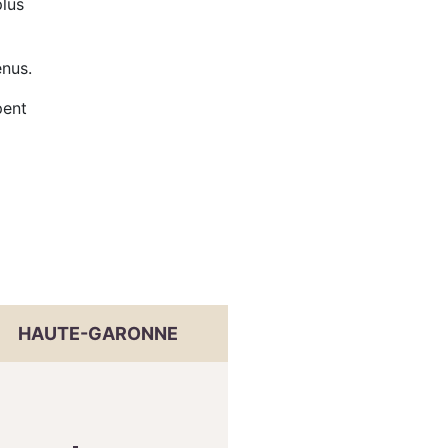
plus
enus.
pent
HAUTE-GARONNE