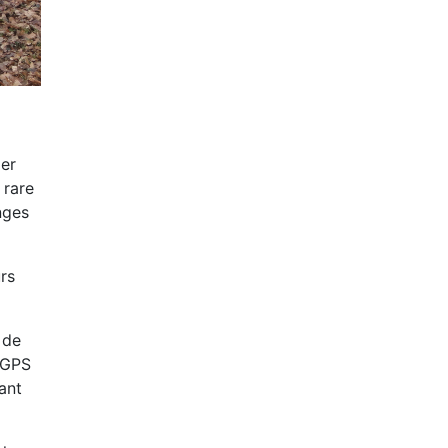
ier
 rare
nges
rs
 de
 GPS
ant