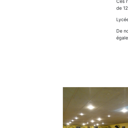
Ces r
de 12
Lycée
De no
égal