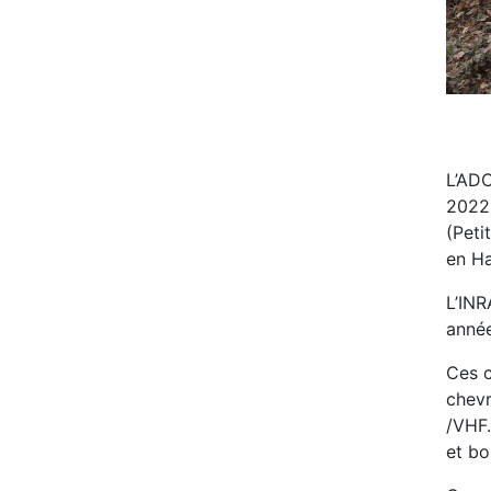
L’ADC
2022,
(Peti
en H
L’INR
année
Ces c
chevr
/VHF.
et bo