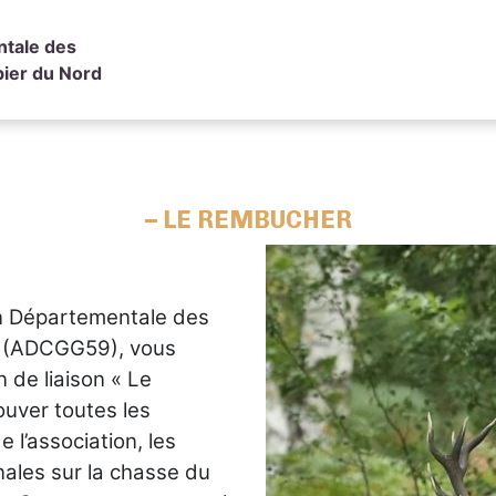
ntale des
ier du Nord
– LE REMBUCHER
on Départementale des
d (ADCGG59), vous
 de liaison « Le
uver toutes les
e l’association, les
nales sur la chasse du