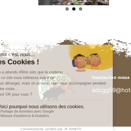
Contactez-nous
adcgg59@hotm