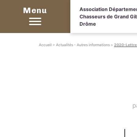
Menu
Association Départeme
Chasseurs de Grand Gib
Drôme
Accueil
>
Actualités - Autres informations
>
2020-Lettr
p
Sett