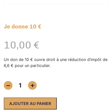
Je donne 10 €
10,00
€
Un don de 10 € ouvre droit à une réduction d’impôt de
6,6 € pour un particulier.
quantité
1
de
Je
donne
AJOUTER AU PANIER
10