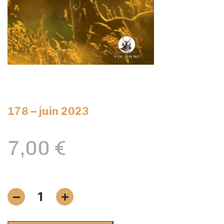
178 – juin 2023
7,00
€
quantité
1
de
178