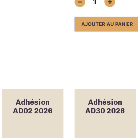
1
de
Adhésion
AD45
AJOUTER AU PANIER
2026
Adhésion
Adhésion
AD02 2026
AD30 2026