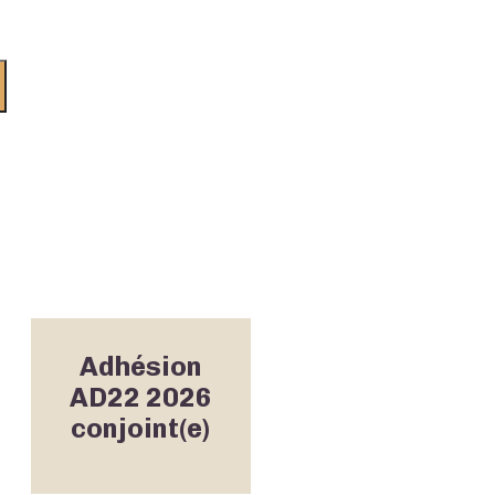
Adhésion
AD22 2026
conjoint(e)