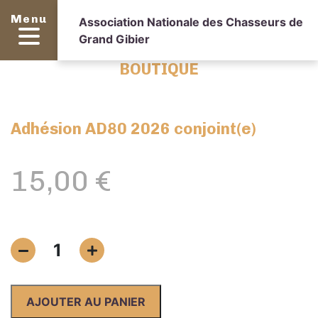
Menu
Association Nationale des Chasseurs de
Grand Gibier
BOUTIQUE
Adhésion AD80 2026 conjoint(e)
15,00
€
quantité
1
de
Adhésion
AD80
AJOUTER AU PANIER
2026