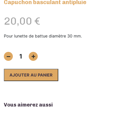
Capuchon basculant antipluie
20,00
€
Pour lunette de battue diamètre 30 mm.
quantité
1
de
Capuchon
basculant
AJOUTER AU PANIER
antipluie
Vous aimerez aussi