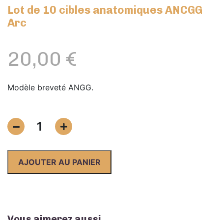
Lot de 10 cibles anatomiques ANCGG
Arc
20,00
€
Modèle breveté ANGG.
quantité
1
de
Lot
de
AJOUTER AU PANIER
10
cibles
anatomiques
ANCGG
Arc
Vous aimerez aussi