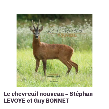
-
côté
droit
Le chevreuil nouveau – Stéphan
LEVOYE et Guy BONNET