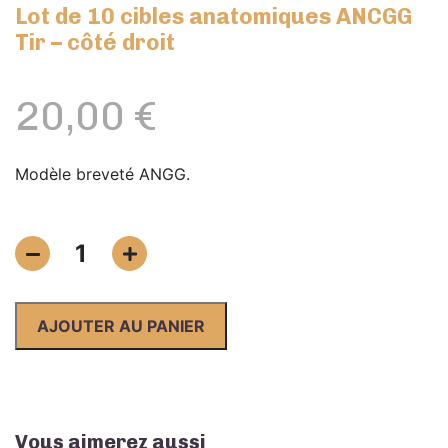
Lot de 10 cibles anatomiques ANCGG
Tir – côté droit
20,00
€
Modèle breveté ANGG.
quantité
1
de
Lot
de
AJOUTER AU PANIER
10
cibles
anatomiques
ANCGG
Tir
Vous aimerez aussi