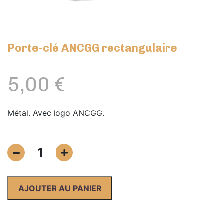
Porte-clé ANCGG rectangulaire
5,00
€
Métal. Avec logo ANCGG.
quantité
1
de
Porte-
clé
AJOUTER AU PANIER
ANCGG
rectangulaire