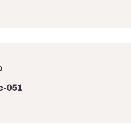
9
e-051