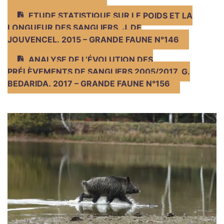
ETUDE STATISTIQUE SUR LE POIDS ET LA
LONGUEUR DES SANGLIERS. J. DE
JOUVENCEL. 2015 – GRANDE FAUNE N°146
ANALYSE DE L’ÉVOLUTION DES
PRÉLÈVEMENTS DE SANGLIERS 2005/2017. G.
BEDARIDA. 2017 – GRANDE FAUNE N°156