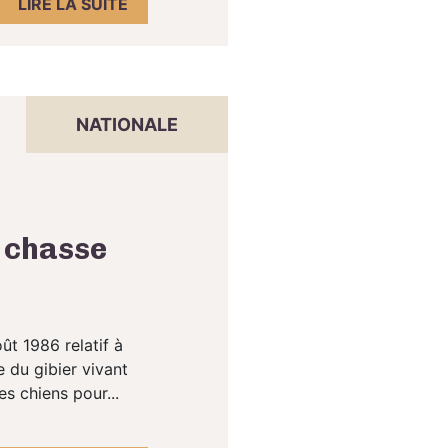
LIRE LA SUITE
NATIONALE
e chasse
ût 1986 relatif à
e du gibier vivant
s chiens pour...