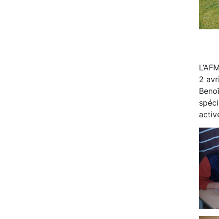
L’AFM
2 avr
Benoî
spéci
activ