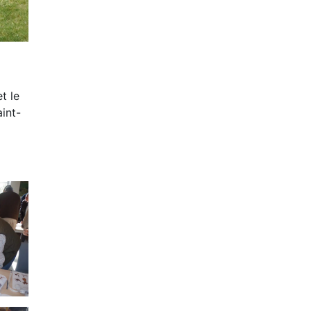
t le
aint-