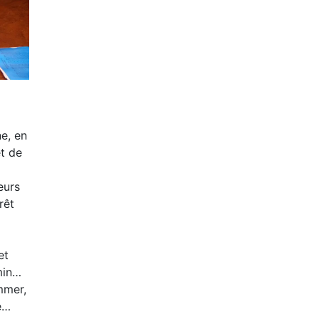
e, en
t de
eurs
rêt
et
min…
mmer,
ie…