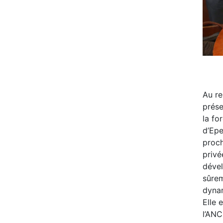
Au re
prése
la fo
d’Epe
proch
privé
dével
sûrem
dynam
Elle 
l’ANC