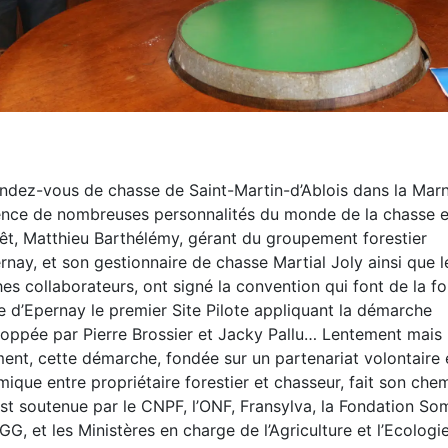
ndez-vous de chasse de Saint-Martin-d’Ablois dans la Marn
nce de nombreuses personnalités du monde de la chasse e
rêt, Matthieu Barthélémy, gérant du groupement forestier
rnay, et son gestionnaire de chasse Martial Joly ainsi que l
es collaborateurs, ont signé la convention qui font de la fo
e d’Epernay le premier Site Pilote appliquant la démarche
oppée par Pierre Brossier et Jacky Pallu… Lentement mais
ent, cette démarche, fondée sur un partenariat volontaire 
ique entre propriétaire forestier et chasseur, fait son che
est soutenue par le CNPF, l’ONF, Fransylva, la Fondation So
GG, et les Ministères en charge de l’Agriculture et l’Ecolog