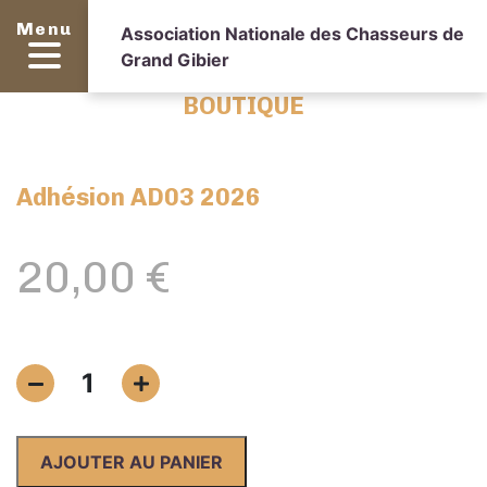
Menu
Association Nationale des Chasseurs de
Grand Gibier
BOUTIQUE
Adhésion AD03 2026
20,00
€
quantité
1
de
Adhésion
AD03
AJOUTER AU PANIER
2026