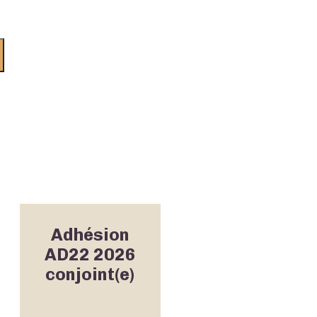
Adhésion
AD22 2026
conjoint(e)