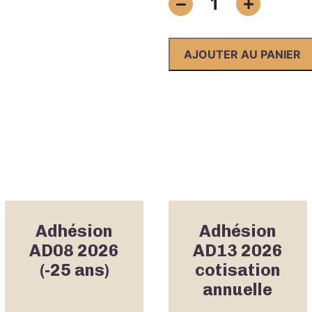
1
de
Adhésion
ADCGG59
AJOUTER AU PANIER
2026
Adhésion
Adhésion
AD08 2026
AD13 2026
(-25 ans)
cotisation
annuelle