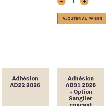
1
de
Adhésion
AD28
AJOUTER AU PANIER
2026
Adhésion
Adhésion
AD22 2026
AD91 2026
+ Option
Sanglier
courant