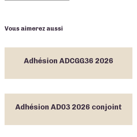
moins
de
25
ans
Vous aimerez aussi
Adhésion ADCGG36 2026
Adhésion AD03 2026 conjoint