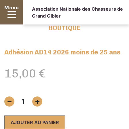
Menu
Association Nationale des Chasseurs de
Grand Gibier
BOUTIQUE
Adhésion AD14 2026 moins de 25 ans
15,00
€
quantité
1
de
Adhésion
AD14
AJOUTER AU PANIER
2026