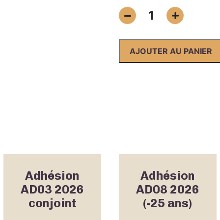
quantité
1
de
Adhésion
AD08
AJOUTER AU PANIER
2026
(Conducteurs
UNUCR)
Adhésion
Adhésion
AD03 2026
AD08 2026
conjoint
(-25 ans)