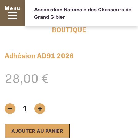
Menu
Association Nationale des Chasseurs de
Grand Gibier
BOUTIQUE
Adhésion AD91 2026
28,00
€
quantité
1
de
Adhésion
AD91
AJOUTER AU PANIER
2026