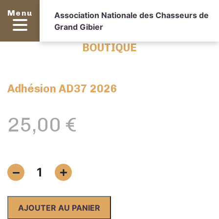
Menu
Association Nationale des Chasseurs de
Grand Gibier
BOUTIQUE
Adhésion AD37 2026
25,00
€
quantité
1
de
Adhésion
AD37
AJOUTER AU PANIER
2026