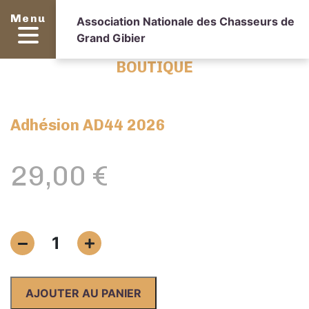
Menu
Association Nationale des Chasseurs de
Grand Gibier
BOUTIQUE
Adhésion AD44 2026
29,00
€
quantité
1
de
Adhésion
AD44
AJOUTER AU PANIER
2026