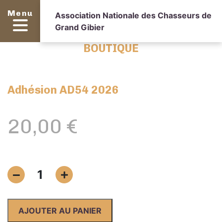
Menu
Association Nationale des Chasseurs de
Grand Gibier
BOUTIQUE
Adhésion AD54 2026
20,00
€
quantité
1
de
Adhésion
AD54
AJOUTER AU PANIER
2026