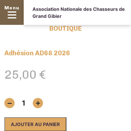
Menu
Association Nationale des Chasseurs de
Grand Gibier
BOUTIQUE
Adhésion AD68 2026
25,00
€
quantité
1
de
Adhésion
AD68
AJOUTER AU PANIER
2026