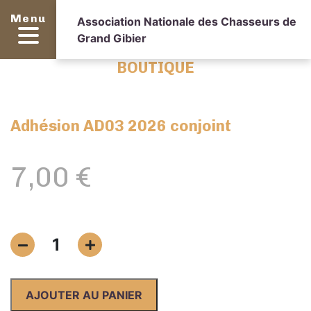
Menu
Association Nationale des Chasseurs de
Grand Gibier
BOUTIQUE
Adhésion AD03 2026 conjoint
7,00
€
quantité
1
de
Adhésion
AD03
AJOUTER AU PANIER
2026