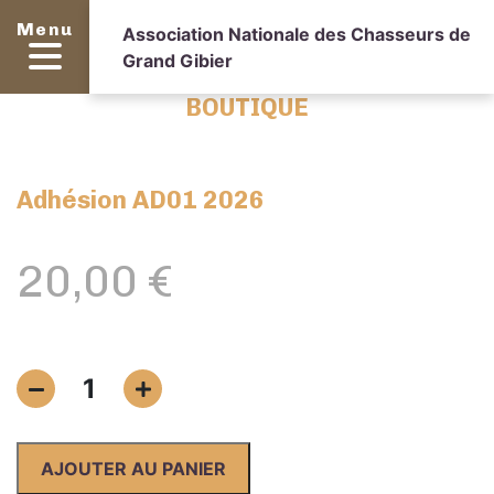
Menu
Association Nationale des Chasseurs de
Grand Gibier
BOUTIQUE
Adhésion AD01 2026
20,00
€
quantité
1
de
Adhésion
AD01
AJOUTER AU PANIER
2026