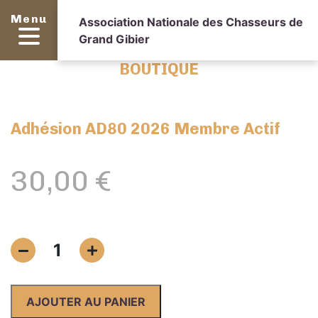
Menu
Association Nationale des Chasseurs de
Grand Gibier
BOUTIQUE
Adhésion AD80 2026 Membre Actif
30,00
€
quantité
1
de
Adhésion
AD80
AJOUTER AU PANIER
2026