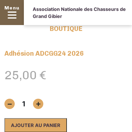
Menu
Association Nationale des Chasseurs de
Grand Gibier
BOUTIQUE
Adhésion ADCGG24 2026
25,00
€
quantité
1
de
Adhésion
ADCGG24
AJOUTER AU PANIER
2026