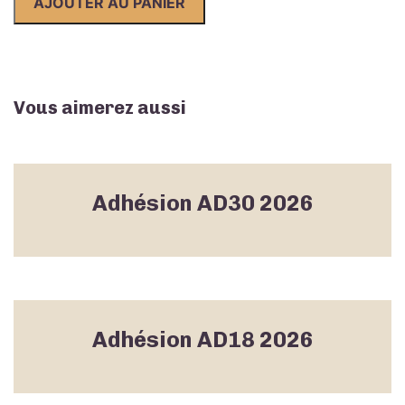
AJOUTER AU PANIER
2026,
membre
bienfaiteur
200
EUR
Vous aimerez aussi
Adhésion AD30 2026
Adhésion AD18 2026