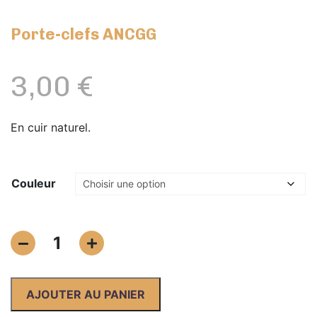
Porte-clefs ANCGG
3,00
€
En cuir naturel.
Couleur
quantité
1
de
Porte-
clefs
AJOUTER AU PANIER
ANCGG