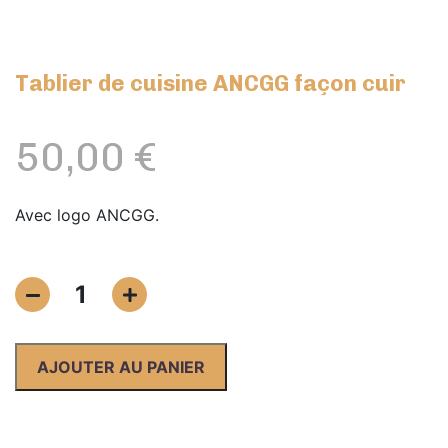
Tablier de cuisine ANCGG façon cuir
50,00
€
Avec logo ANCGG.
quantité
1
de
Tablier
de
AJOUTER AU PANIER
cuisine
ANCGG
façon