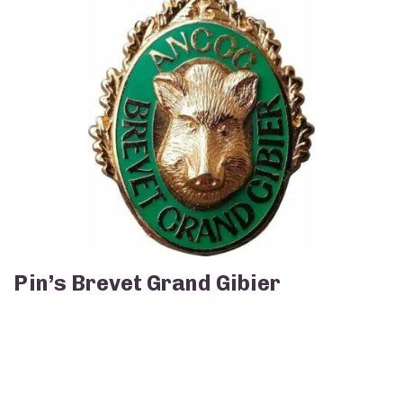
Pin’s Brevet Grand Gibier
Ce
produit
a
plusieurs
variations.