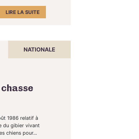
LIRE LA SUITE
NATIONALE
e chasse
ût 1986 relatif à
e du gibier vivant
s chiens pour...