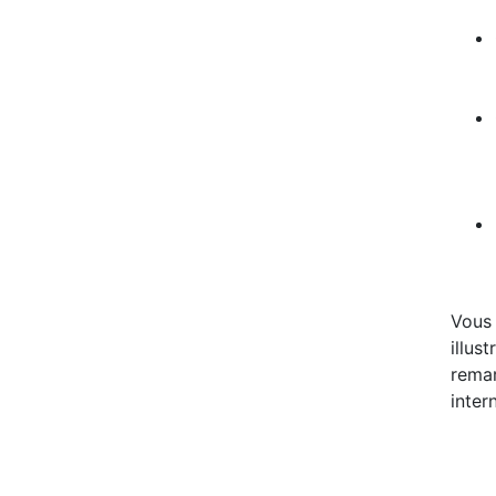
Vous 
illus
remar
inter